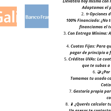
Llevatelo hoy mismo con 
Adaptamos el p
✨ Opciones d
100% Financiado: ¿No t
financiamos el to
Con Entrega Mínima: Ap
Cuotas Fijas: Para q
pagar de principio a f
Créditos UVAs: La cuo
que te subas a
🤝 ¿Por
Tomamos tu usado com
Cotiz
Gestoría propia para
co
📱 ¿Querés calcular t
Un asesor te contacta