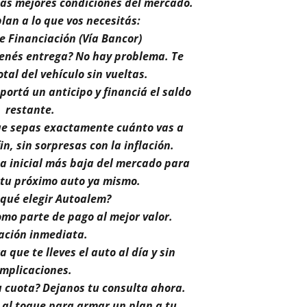
las mejores condiciones del mercado.
lan a lo que vos necesitás:
e Financiación (Vía Bancor)
enés entrega? No hay problema. Te
tal del vehículo sin vueltas.
ortá un anticipo y financiá el saldo
restante.
ue sepas exactamente cuánto vas a
in, sin sorpresas con la inflación.
ta inicial más baja del mercado para
 tu próximo auto ya mismo.
 qué elegir Autoalem?
o parte de pago al mejor valor.
ación inmediata.
 que te lleves el auto al día y sin
mplicaciones.
u cuota? Dejanos tu consulta ahora.
 al toque para armar un plan a tu