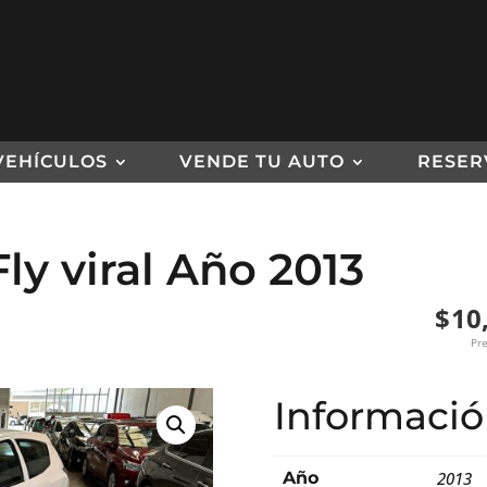
VEHÍCULOS
VENDE TU AUTO
RESER
Fly viral Año 2013
El
El
$
10
precio
precio
Pre
origin
actual
era:
es:
Informació
$11,00
$10,00
Año
2013