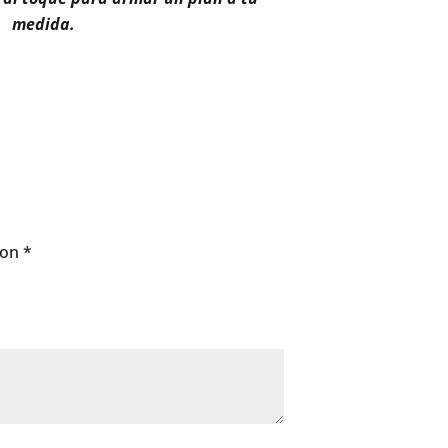
medida.
con
*