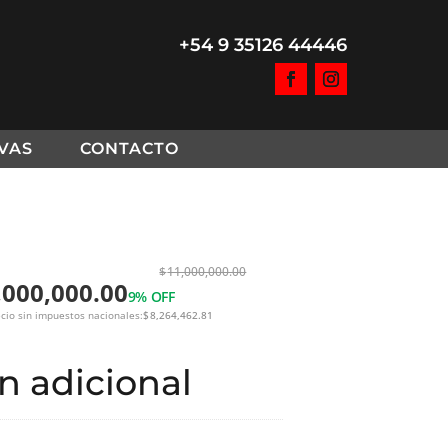
+54 9 35126 44446
VAS
CONTACTO
$
11,000,000.00
,000,000.00
9% OFF
cio sin impuestos nacionales:
$
8,264,462.81
al
n adicional
0,000.00.
0,000.00.