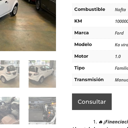
Combustible
Nafta
KM
10000
Marca
Ford
Modelo
Ka vira
Motor
1.0
Tipo
Famili
Transmisión
Manua
Consultar
🔥 ¡Financiac