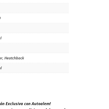
0
l
ar, Heatchback
l
ión Exclusiva con Autoalem!