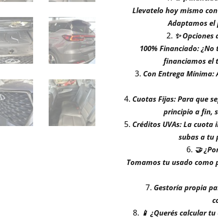
Llevatelo hoy mismo con 
Adaptamos el p
✨ Opciones d
100% Financiado: ¿No 
financiamos el t
Con Entrega Mínima: A
Cuotas Fijas: Para que 
principio a fin, 
Créditos UVAs: La cuota 
subas a tu
🤝 ¿Po
Tomamos tu usado como par
Gestoría propia par
c
📱 ¿Querés calcular tu