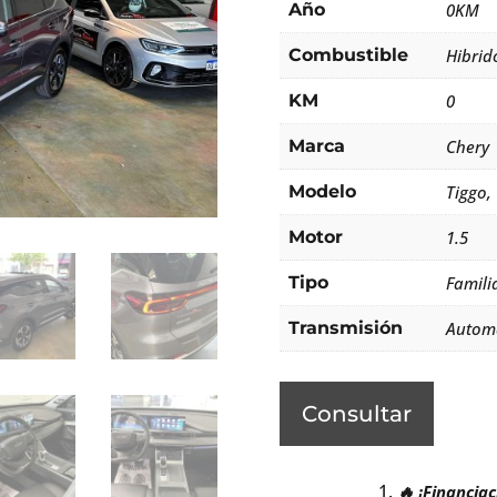
Año
0KM
Combustible
Hibrido
KM
0
Marca
Chery
Modelo
Tiggo,
Motor
1.5
Tipo
Famili
Transmisión
Autom
Consultar
🔥 ¡Financia