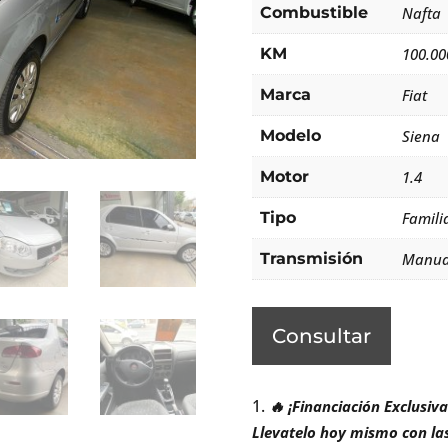
Combustible
Nafta
KM
100.00
Marca
Fiat
Modelo
Siena
Motor
1.4
Tipo
Famili
Transmisión
Manua
Consultar
🔥 ¡Financiación Exclusiv
Llevatelo hoy mismo con la