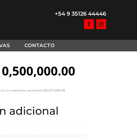
+54 9 35126 44446
VAS
CONTACTO
10,500,000.00
cio sin impuestos nacionales:
$
8,677,685.95
n adicional