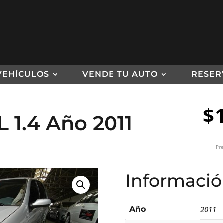
VEHÍCULOS
VENDE TU AUTO
RESER
$
L 1.4 Año 2011
Pre
Informació
Año
2011