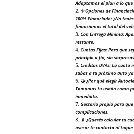
Adaptamos el plan a lo que 
✨ Opciones de Financiaci
100% Financiado: ¿No tenés
financiamos el total del vehí
Con Entrega Mínima: Aport
restante.
Cuotas Fijas: Para que s
principio a fin, sin sorpresas
Créditos UVAs: La cuota i
subas a tu próximo auto y
🤝 ¿Por qué elegir Autoa
Tomamos tu usado como part
inmediata.
Gestoría propia para que t
complicaciones.
📱 ¿Querés calcular tu cu
asesor te contacta al toque